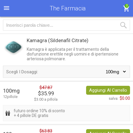
0
The Farmacia
Kamagra
(Sildenafil Citrate)
Kamagra è applicata per il trattamento della
disfunzione erettile negli uomini e di ipertensione
arteriosa polmonare.
Scegli I Dosaggi:
$47.87
100mg
Aggiungi Al Carrello
$35.99
12pillole
$0.00
salva:
$3.00 a pillola
futuro ordine 10% di sconto
+ 4 pillole DE gratis
$63.83