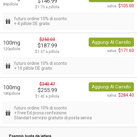
$146.99
84pillole
$105.00
salva:
$1.75 a pillola
futuro ordine 10% di sconto
+ 4 pillole DE gratis
$250.03
100mg
Aggiungi Al Carrello
$187.99
120pillole
$171.60
salva:
$1.57 a pillola
futuro ordine 10% di sconto
+ 10 pillole DE gratis
$340.47
100mg
Aggiungi Al Carrello
$255.99
180pillole
$284.40
salva:
$1.42 a pillola
futuro ordine 10% di sconto
+ Free Ed prova confezione
Standart servizio gratuito di posta aerea