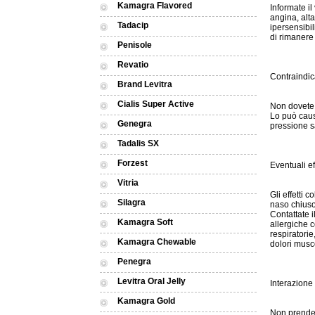
Kamagra Flavored
Informate il
angina, alta
Tadacip
ipersensibil
di rimanere 
Penisole
Revatio
Contraindic
Brand Levitra
Cialis Super Active
Non dovete 
Lo può causa
Genegra
pressione s
Tadalis SX
Forzest
Eventuali eff
Vitria
Gli effetti 
Silagra
naso chiuso
Contattate i
Kamagra Soft
allergiche c
respiratorie
Kamagra Chewable
dolori musco
Penegra
Levitra Oral Jelly
Interazione
Kamagra Gold
Non prendet