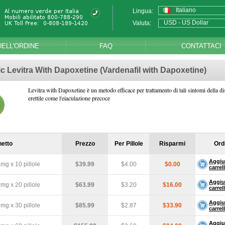
Italiano
Lingua:
USD - US Dollar
Valuta:
DELL'ORDINE
FAQ
CONTATTACI
c Levitra With Dapoxetine
(Vardenafil with Dapoxetine)
Levitra with Dapoxetine è un metodo efficace per trattamento di tali sintomi della d
erettile come l'eiaculazione precoce
etto
Prezzo
Per Pillole
Risparmi
Ord
Aggiu
mg x 10 pillole
$39.99
$4.00
$0.00
carrel
Aggiu
mg x 20 pillole
$63.99
$3.20
$16.00
carrel
Aggiu
mg x 30 pillole
$85.99
$2.87
$33.90
carrel
Aggiu