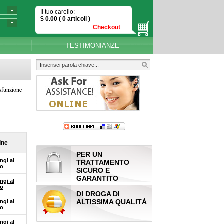
Il tuo carello:
$
0.00
( 0
articoli
)
Checkout
TESTIMONIANZE
isfunzione
ine
PER UN
ngi al
TRATTAMENTO
lo
SICURO E
GARANTITO
ngi al
lo
DI DROGA DI
ALTISSIMA QUALITÀ
ngi al
lo
ngi al