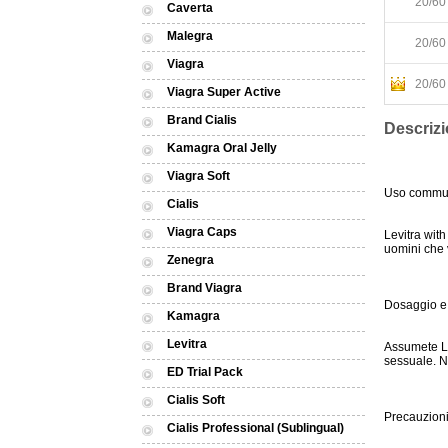
20/60 
Caverta
Malegra
20/60 
Viagra
20/60 
Viagra Super Active
Brand Cialis
Descrizi
Kamagra Oral Jelly
Viagra Soft
Uso comm
Cialis
Viagra Caps
Levitra wit
uomini che 
Zenegra
Brand Viagra
Dosaggio e 
Kamagra
Levitra
Assumete Le
sessuale. N
ED Trial Pack
Cialis Soft
Precauzion
Cialis Professional (Sublingual)