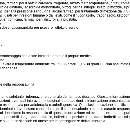
na, farmaci per il battito cardiaco irregolare, nitrato methscopolamine, nitrati, come il
rbide dinitrato, isosorbide mononitrato, nitroglicerina, nitroprussiato, pimozide, zip
aci per alta pressione sanguigna, alcuni farmaci per trattamento d'infezione da HIV 
ci usati per infezioni fungine o da lieviti, come il fluconazolo, itraconazolo, ketocon
, eritromicina, farmaci per i disturbi alla prostata.
a
 dose raccomandata per ricevere l'effetto diserato.
gio
sovradosaggio contattate immediatamente il proprio medico.
one
Levitra a temperatura ambiente tra i 59-86 gradi F (15-30 gradi C). Non assumete 
i scadenza.
e della responsabilità
iamo solotanlo l'informazione generale del farmaco descritto. Questa informazion
icazioni, eventuali interazioni medicinali o precauzioni. L'informazione presentata s
 essere usata per autoterapia e autodiagnostica. Qualsiasi indicazione specifica 
terminato deve essere concordata con il suo consulente o medico curante responsa
oi decliniamo la responsabilità di questa informazione ed eventuali errori quali pu
sponsabili di ogni danno diretto, indiretto o speciale o altri danni indiretti causati 
e su questo sito web ed anche per le conseguenze dell'autoterapia.