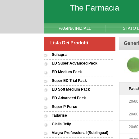
The Farmacia
PAGINA INIZIALE
STATO 
Lista Dei Prodotti
Generi
Suhagra
ED Super Advanced Pack
ED Medium Pack
Super ED Trial Pack
Pacch
ED Soft Medium Pack
ED Advanced Pack
20/60 
Super P-Force
20/60 
Tadarise
Cialis Jelly
20/60 
Viagra Professional (Sublingual)