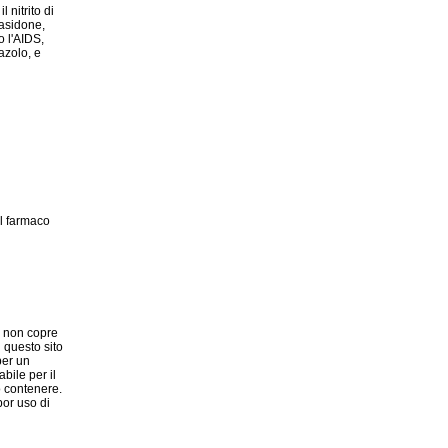
 nitrito di
rasidone,
o l'AIDS,
azolo, e
il farmaco
e non copre
u questo sito
per un
bile per il
ò contenere.
por uso di