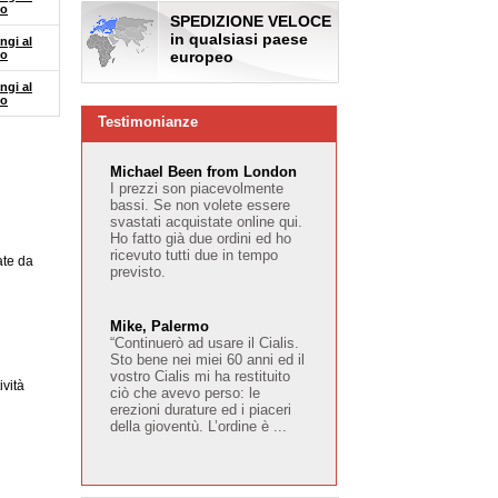
lo
SPEDIZIONE VELOCE
in qualsiasi paese
ngi al
lo
europeo
ngi al
lo
Testimonianze
Michael Been from London
I prezzi son piacevolmente
bassi. Se non volete essere
svastati acquistate online qui.
Ho fatto già due ordini ed ho
ricevuto tutti due in tempo
ate da
previsto.
Mike, Palermo
“Continuerò ad usare il Cialis.
Sto bene nei miei 60 anni ed il
vostro Cialis mi ha restituito
ività
ciò che avevo perso: le
erezioni durature ed i piaceri
della gioventù. L’ordine è ...