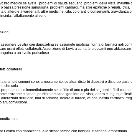
 vostro medico se avete I problemi di salute seguenti: problemi della vista, malattie
 o bassa pressione sanguigna, problemi cardiaci, malattie epatiche o renali, ictus,
ità o allergie a vardenafil, altre medicine, cibi, coloranti o conservanti, gravidanza 
incinta, l'allattamento al seno
azioni
assumere Levitra con dapoxetina se assumete qualsiasi forma di farmaci noti come "
re gravi effetti collaterali. Assunzione di Levitra con alfa-bloccanti può abbassare 
anguina a un livello pericoloso.
etti collaterali
collaterali più comuni sono: arrossamento, cefalea, disturbi digestivi o disturbo gastr
 o che cola.
l proprio medico immediatamente se soffrite di uno o più dei seguenti effetti collatera
ome eruzione cutanea, prurito o orticaria, gonfiore del viso, labbra e lingua, difficol
, alterazioni dell'udito, mal di schiena, dolore al torace, veloce, battito cardiaco irre
lari, convulsioni.
 medicinale
e Levitra con dapoxetina, allo stesso tempo con bepridil, cisapride, droperidolo,