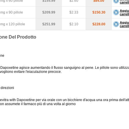
mg x 60 pillole
$155.99
$2.60
$84.00
carrel
Aggiu
mg x 90 pillole
$209.99
$2.33
$150.30
carrel
Aggiu
mg x 120 pillole
$251.99
$2.10
$228.00
carrel
one Del Prodotto
une
h Dapoxetine agisce aumentando il flusso sanguigno al pene. Le pillole sono utilizz
vogliono evitare l'eiaculazione precoce.
direzioni
vitra with Dapoxetine per via orale con un bicchiere d'acqua una ora prima dell'att
on assumete il farmaco più di una volta al giorno
i