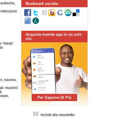
 cardiache,
Bookmark sociale:
o intenzione
Acquista tramite app in un solo
clic
nitrati".
la
ico, nausea,
li: reazioni
tà
golare,
Per Saperne Di Più
Iscriviti alla newsletter