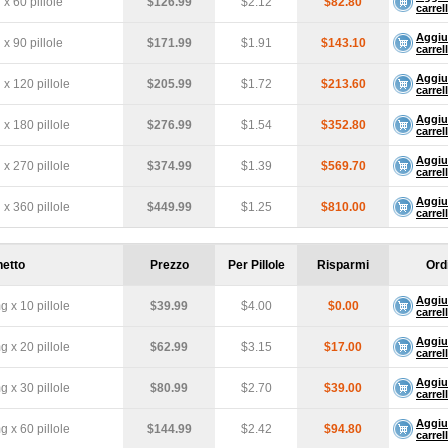
x 60 pillole
$126.99
$2.12
$82.80
carrel
Aggiu
x 90 pillole
$171.99
$1.91
$143.10
carrel
Aggiu
x 120 pillole
$205.99
$1.72
$213.60
carrel
Aggiu
x 180 pillole
$276.99
$1.54
$352.80
carrel
Aggiu
x 270 pillole
$374.99
$1.39
$569.70
carrel
Aggiu
x 360 pillole
$449.99
$1.25
$810.00
carrel
etto
Prezzo
Per Pillole
Risparmi
Ord
Aggiu
 x 10 pillole
$39.99
$4.00
$0.00
carrel
Aggiu
 x 20 pillole
$62.99
$3.15
$17.00
carrel
Aggiu
 x 30 pillole
$80.99
$2.70
$39.00
carrel
Aggiu
 x 60 pillole
$144.99
$2.42
$94.80
carrel