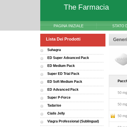
The Farmacia
PAGINA INIZIALE
STATO 
Lista Dei Prodotti
Generi
Suhagra
ED Super Advanced Pack
ED Medium Pack
Super ED Trial Pack
Pacch
ED Soft Medium Pack
ED Advanced Pack
50 mg 
Super P-Force
50 mg 
Tadarise
Cialis Jelly
50 mg 
Viagra Professional (Sublingual)