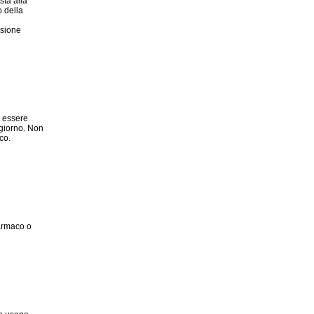
sta alla
 della
nsione
e essere
 giorno. Non
co.
farmaco o