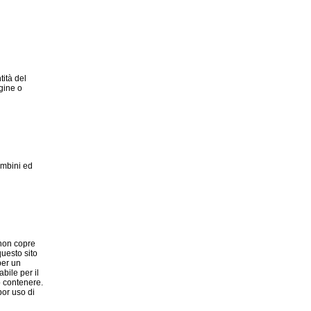
ità del
gine o
ambini ed
 non copre
questo sito
per un
bile per il
ò contenere.
por uso di