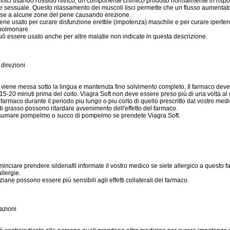
 lisci usando l'ossido nitrico, un componente chimico prodotto normalmente in rispo
e sessuale. Questo rilassamento dei muscoli lisci permette che un flusso aumentato
se a alcune zone del pene causando erezione.
viene usato per curare disfunzione erettile (impotenza) maschile e per curare iperte
 polmonare.
può essere usato anche per altre malatie non indicate in questa descrizione.
direzioni
a viene messa sotto la lingua e mantenuta fino solvimento completo. Il farmaco dev
 15-20 minuti prima del coito. Viagra Soft non deve essere preso più di una volta al
farmaco durante il periodo piu lungo o piu corto di quello prescritto dal vostro medi
i di grasso possono ritardare avvenimento dell'effetto del farmaco.
nsumare pompelmo o succo di pompelmo se prendete Viagra Soft.
i
minciare prendere sildenafil informate il vostro medico se siete allergico a questo 
allergie.
ane possono essere più sensibili agli effetti collaterali del farmaco.
azioni