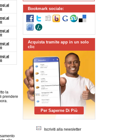
ngi al
Bookmark sociale:
lo
ngi al
lo
ngi al
lo
Acquista tramite app in un solo
ngi al
clic
lo
ngi al
lo
tto la
di prendere
hora.
Per Saperne Di Più
Iscriviti alla newsletter
assamento