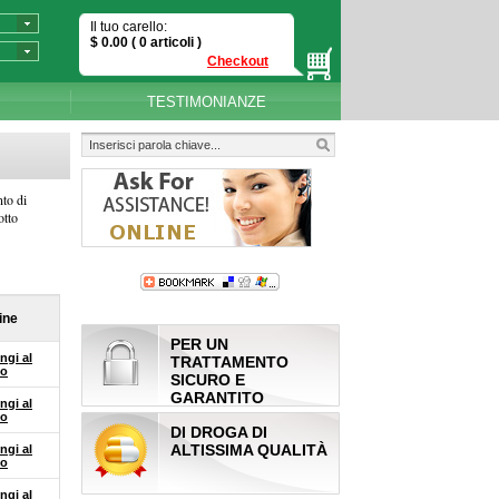
Il tuo carello:
$
0.00
( 0
articoli
)
Checkout
TESTIMONIANZE
nto di
otto
ine
PER UN
ngi al
TRATTAMENTO
lo
SICURO E
GARANTITO
ngi al
lo
DI DROGA DI
ALTISSIMA QUALITÀ
ngi al
lo
ngi al