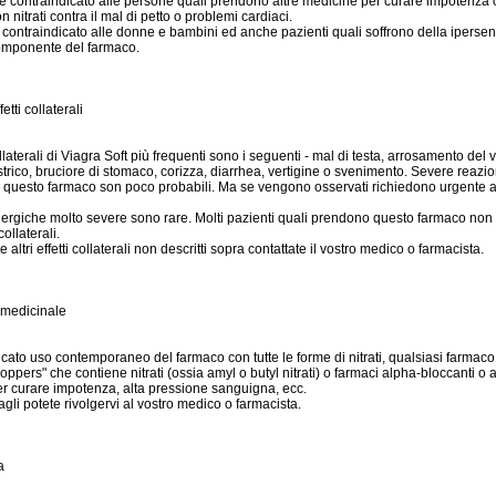
 è contraindicato alle persone quali prendono altre medicine per curare impotenza
 nitrati contra il mal di petto o problemi cardiaci.
 contraindicato alle donne e bambini ed anche pazienti quali soffrono della ipersens
omponente del farmaco.
etti collaterali
collaterali di Viagra Soft più frequenti sono i seguenti - mal di testa, arrosamento del v
trico, bruciore di stomaco, corizza, diarrhea, vertigine o svenimento. Severe reazio
a questo farmaco son poco probabili. Ma se vengono osservati richiedono urgente 
lergiche molto severe sono rare. Molti pazienti quali prendono questo farmaco no
collaterali.
 altri effetti collaterali non descritti sopra contattate il vostro medico o farmacista.
 medicinale
icato uso contemporaneo del farmaco con tutte le forme di nitrati, qualsiasi farmaco
ppers" che contiene nitrati (ossia amyl o butyl nitrati) o farmaci alpha-bloccanti o a
r curare impotenza, alta pressione sanguigna, ecc.
agli potete rivolgervi al vostro medico o farmacista.
a