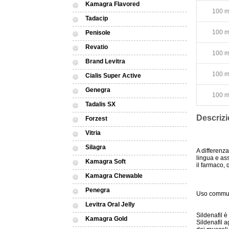
Kamagra Flavored
100 mg
Tadacip
100 mg
Penisole
Revatio
100 mg
Brand Levitra
100 mg
Cialis Super Active
Genegra
100 mg
Tadalis SX
Descrizi
Forzest
Vitria
Silagra
A differenza
lingua e ass
Kamagra Soft
il farmaco, 
Kamagra Chewable
Penegra
Uso comm
Levitra Oral Jelly
Sildenafil è
Kamagra Gold
Sildenafil 