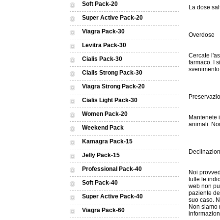
Soft Pack-20
La dose sal
Super Active Pack-20
Viagra Pack-30
Overdose
Levitra Pack-30
Cercate l'a
Cialis Pack-30
farmaco. I s
svenimento
Cialis Strong Pack-30
Viagra Strong Pack-20
Preservazi
Cialis Light Pack-30
Women Pack-20
Mantenete i
animali. No
Weekend Pack
Kamagra Pack-15
Declinazion
Jelly Pack-15
Professional Pack-40
Noi provved
tutte le ind
Soft Pack-40
web non può
paziente de
Super Active Pack-40
suo caso. N
Non siamo re
Viagra Pack-60
informazion