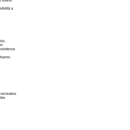
 o usano
ibilità a
iso,
ni
assistenza
n hanno
 recreativo
ltre