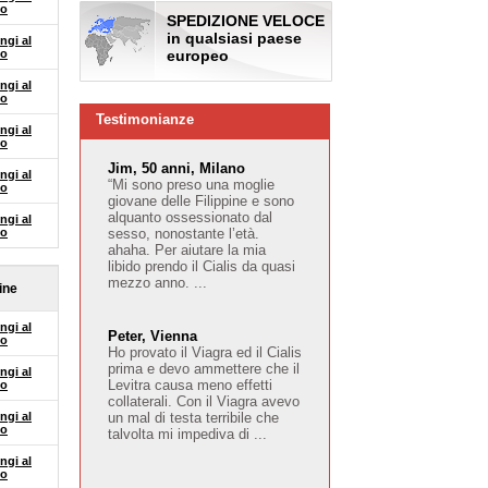
lo
SPEDIZIONE VELOCE
in qualsiasi paese
ngi al
lo
europeo
ngi al
lo
Testimonianze
ngi al
lo
Jim, 50 anni, Milano
ngi al
“Mi sono preso una moglie
lo
giovane delle Filippine e sono
alquanto ossessionato dal
ngi al
lo
sesso, nonostante l’età.
ahaha. Per aiutare la mia
libido prendo il Cialis da quasi
mezzo anno. ...
ine
ngi al
Peter, Vienna
lo
Ho provato il Viagra ed il Cialis
prima e devo ammettere che il
ngi al
Levitra causa meno effetti
lo
collaterali. Con il Viagra avevo
ngi al
un mal di testa terribile che
lo
talvolta mi impediva di ...
ngi al
lo