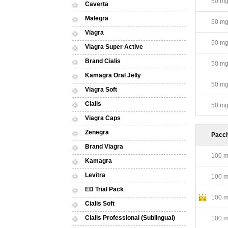
50 mg 
Caverta
Malegra
50 mg 
Viagra
50 mg 
Viagra Super Active
Brand Cialis
50 mg 
Kamagra Oral Jelly
50 mg 
Viagra Soft
Cialis
50 mg 
Viagra Caps
Zenegra
Pacch
Brand Viagra
100 mg
Kamagra
Levitra
100 mg
ED Trial Pack
100 mg
Cialis Soft
Cialis Professional (Sublingual)
100 mg