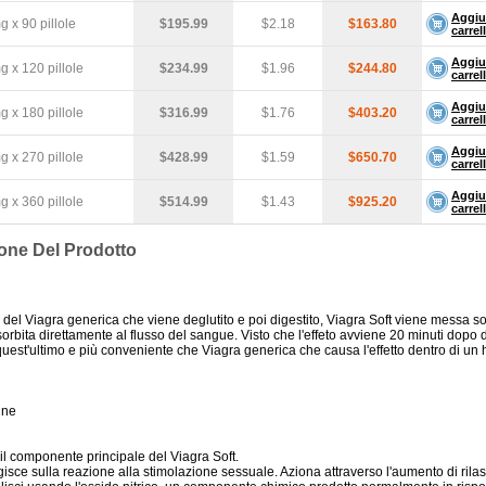
Aggiu
 x 90 pillole
$195.99
$2.18
$163.80
carrel
Aggiu
 x 120 pillole
$234.99
$1.96
$244.80
carrel
Aggiu
 x 180 pillole
$316.99
$1.76
$403.20
carrel
Aggiu
 x 270 pillole
$428.99
$1.59
$650.70
carrel
Aggiu
 x 360 pillole
$514.99
$1.43
$925.20
carrel
one Del Prodotto
 del Viagra generica che viene deglutito e poi digestito, Viagra Soft viene messa so
orbita direttamente al flusso del sangue. Visto che l'effeto avviene 20 minuti dopo 
quest'ultimo e più conveniente che Viagra generica che causa l'effetto dentro di un 
une
 il componente principale del Viagra Soft.
agisce sulla reazione alla stimolazione sessuale. Aziona attraverso l'aumento di ril