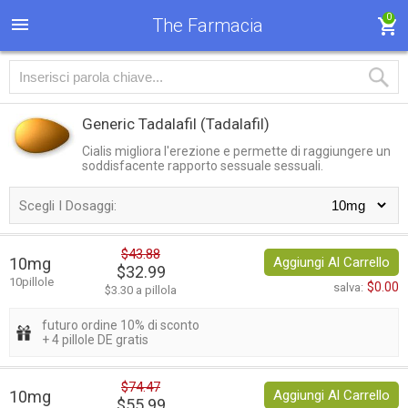
0
The Farmacia
Generic Tadalafil
(Tadalafil)
Cialis migliora l'erezione e permette di raggiungere un
soddisfacente rapporto sessuale sessuali.
Scegli I Dosaggi:
$43.88
10mg
Aggiungi Al Carrello
$32.99
10pillole
$0.00
salva:
$3.30 a pillola
futuro ordine 10% di sconto
+ 4 pillole DE gratis
$74.47
10mg
Aggiungi Al Carrello
$55.99