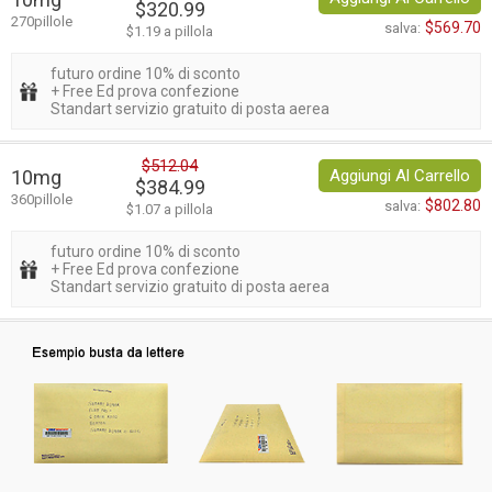
$320.99
270pillole
$569.70
salva:
$1.19 a pillola
futuro ordine 10% di sconto
+ Free Ed prova confezione
Standart servizio gratuito di posta aerea
$512.04
10mg
Aggiungi Al Carrello
$384.99
360pillole
$802.80
salva:
$1.07 a pillola
futuro ordine 10% di sconto
+ Free Ed prova confezione
Standart servizio gratuito di posta aerea